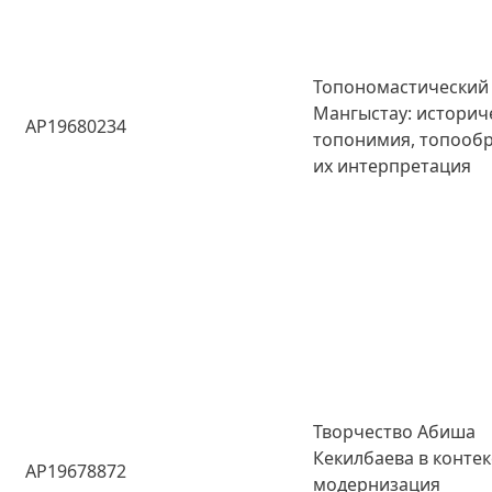
Топономастический
Мангыстау: историч
AP19680234
топонимия, топооб
их интерпретация
Творчество Абиша
Кекилбаева в контек
AP19678872
модернизация