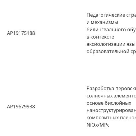
Педагогические стр
и механизмы
билингвального об
AP19175188
в контексте
аксиологизации яз
образовательной с
Разработка перовск
солнечных элементо
основе бислойных
AP19679938
наноструктурирова
композитных плено
NiOx/MPc