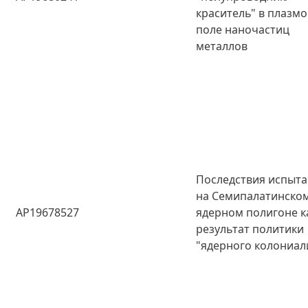
краситель" в плазм
поле наночастиц
металлов
Последствия испыт
на Семипалатинско
AP19678527
ядерном полигоне к
результат политики
"ядерного колониал