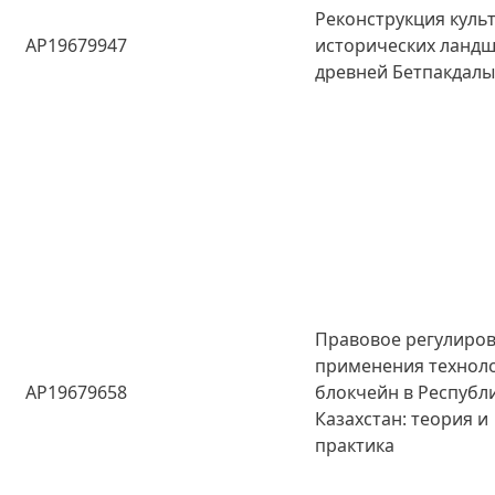
Реконструкция куль
AP19679947
исторических ланд
древней Бетпакдал
Правовое регулиро
применения технол
AP19679658
блокчейн в Республ
Казахстан: теория и
практика