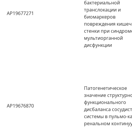
бактериальной
транслокации и
AP19677271
биомаркеров
повреждения кише
стенки при синдром
мультиорганной
дисфункции
Патогенетическое
значение структурн
функционального
AP19676870
дисбаланса сосудис
системы в пульмо-к
ренальном контину