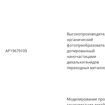
Высокопроизводит
органический
фотопреобразовате
AP19679109
допированный
наночастицами
дихалькогенидов
переходных металл
Моделирование про
социализации детей