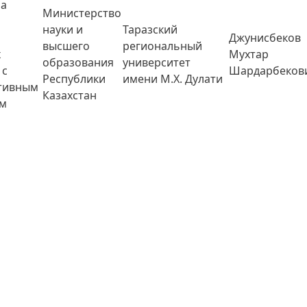
ма
Министерство
науки и
Таразский
Джунисбеков
высшего
региональный
х
Мухтар
образования
университет
 с
Шардарбеков
Республики
имени М.Х. Дулати
тивным
Казахстан
ым