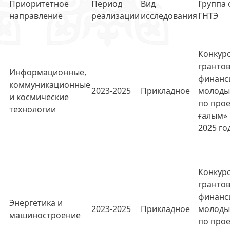
Приоритетное
Период
Вид
Группа
направление
реализации
исследования
ГНТЭ
Конкурс
гранто
Информационные,
финанс
коммуникационные
2023-2025
Прикладное
молоды
и космические
по прое
технологии
ғалым» 
2025 го
Конкурс
гранто
финанс
Энергетика и
2023-2025
Прикладное
молоды
машиностроение
ч
по прое