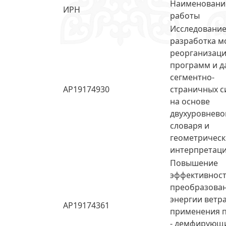
Наименовани
ИРН
работы
Исследование
разработка м
реорганизац
программ и д
сегментно-
AP19174930
страничных с
на основе
двухуровнево
словаря и
геометричес
интерпретаци
Повышение
эффективнос
преобразова
энергии ветр
AP19174361
применения 
- демфирующ