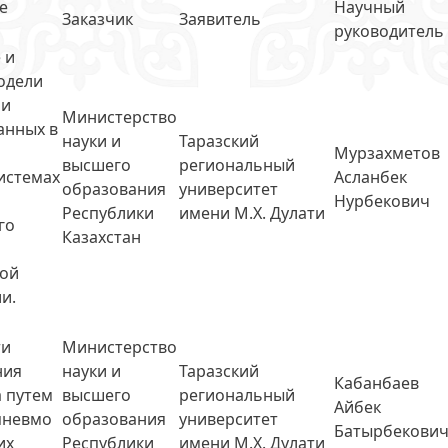
е
Научный
Заказчик
Заявитель
руководитель
 и
одели
ии
Министерство
анных в
науки и
Таразский
Мурзахметов
высшего
региональный
истемах
Асланбек
образования
университет
Нурбекович
Республики
имени М.Х. Дулати
го
Казахстан
кой
и.
ти
Министерство
ния
науки и
Таразский
Кабанбаев
а путем
высшего
региональный
Айбек
пневмо
образования
университет
Батырбекови
их
Республики
имени М.Х. Дулати