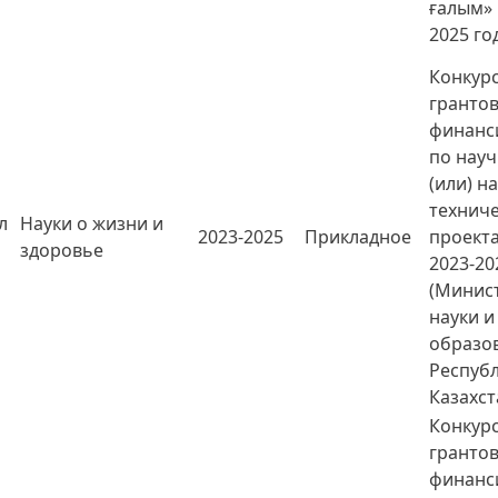
ғалым» 
2025 го
Конкурс
гранто
финанс
по нау
(или) н
технич
л
Науки о жизни и
2023-2025
Прикладное
проект
здоровье
2023-20
(Минис
науки и
образо
Респуб
Казахст
Конкурс
гранто
финанс