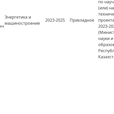
по нау
(или) н
технич
Энергетика и
2023-2025
Прикладное
проект
машиностроение
ич
2023-20
(Минис
науки и
образо
Респуб
Казахст