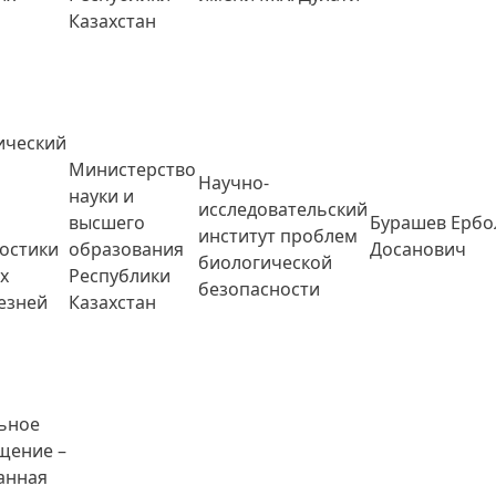
Казахстан
ический
и
Министерство
Научно-
науки и
исследовательский
высшего
Бурашев Ербо
институт проблем
ностики
образования
Досанович
биологической
х
Республики
безопасности
езней
Казахстан
ьное
щение –
анная