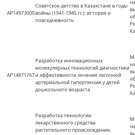
н
Советское детство в Казахстане в годы
в
AP14973000
войны (1941-1945 гг.): история и
о
повседневность
Р
К
М
Разработка инновационных
н
молекулярных технологий диагностики
в
AP14871767
и эффективности лечения легочной
о
артериальной гипертензии у детей
Р
дошкольного возраста
К
Разработка технологии
М
лекарственного средства
н
растительного происхождения,
в