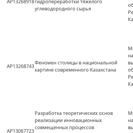
AP13268918
гидропереработки тяжелого
о
углеводородного сырья
Р
К
М
н
Феномен столицы в национальной
в
AP13268743
картине современного Казахстана
о
Р
К
Разработка теоретических основ
М
реализации инновационных
н
совмещенных процессов
в
AP13067723