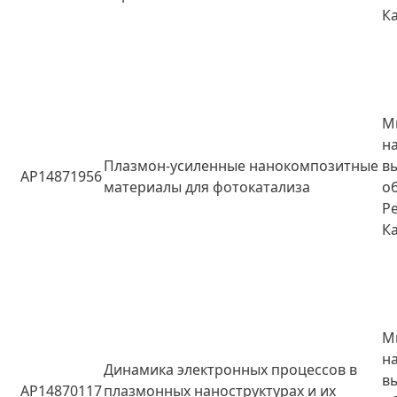
К
М
н
Плазмон-усиленные нанокомпозитные
в
AP14871956
материалы для фотокатализа
о
Р
К
М
н
Динамика электронных процессов в
в
AP14870117
плазмонных наноструктурах и их