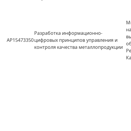
М
н
Разработка информационно-
в
AP15473350
цифровых принципов управления и
о
контроля качества металлопродукции
Р
К