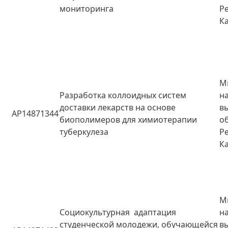
мониторинга
Р
К
М
Разработка коллоидных систем
н
доставки лекарств на основе
в
AP14871344
биополимеров для химиотерапии
о
туберкулеза
Р
К
М
Социокультурная адаптация
н
студенческой молодежи, обучающейся
в