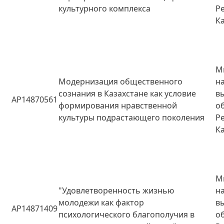
культурного комплекса
Р
К
М
Модернизация общественного
н
сознания в Казахстане как условие
в
AP14870561
формирования нравственной
о
культуры подрастающего поколения
Р
К
М
"Удовлетворенность жизнью
н
молодежи как фактор
в
AP14871409
психологического благополучия в
о