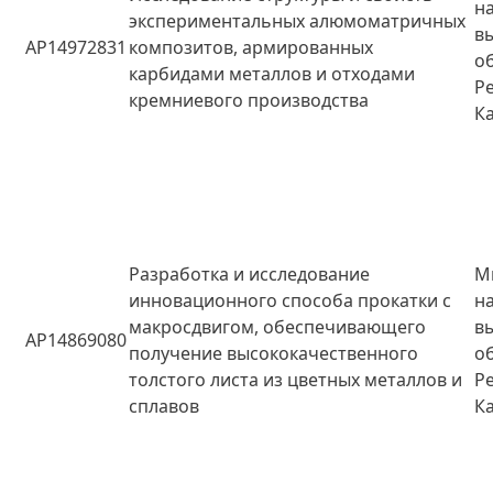
н
экспериментальных алюмоматричных
в
AP14972831
композитов, армированных
о
карбидами металлов и отходами
Р
кремниевого производства
К
Разработка и исследование
М
инновационного способа прокатки с
н
макросдвигом, обеспечивающего
в
AP14869080
получение высококачественного
о
толстого листа из цветных металлов и
Р
сплавов
К