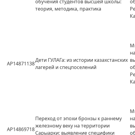
обучения студентов высшей школы:
о
теория, методика, практика
Р
К
М
н
Дети ГУЛАГа: из истории казахстанских
в
AP14871138
лагерей и спецпоселений
о
Р
К
М
Переход от эпохи бронзы к раннему
н
железному веку на территории
в
AP14869718
Сарыарки: выявление специфики
о