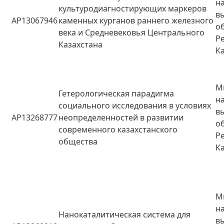
н
культуродиагностирующих маркеров
в
AP13067946
каменных курганов раннего железного
о
века и Средневековья Центрального
Р
Казахстана
К
М
Гетерологическая парадигма
н
социального исследования в условиях
в
AP13268777
неопределенностей в развитии
о
современного казахстанского
Р
общества
К
М
н
Нанокаталитическая система для
в