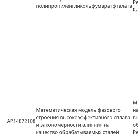
Р
полипропиленгликольфумаратфталата
К
М
Математическая модель фазового
н
строения высокоэффективного сплава
в
AP14872108
и закономерности влияния на
о
качество обрабатываемых сталей
Р