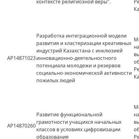
контексте религиозной веры".
Р
К
Разработка интеграционной модели
М
развития и кластеризации креативных
н
индустрий Казахстана с инклюзией
в
AP14871023
инновационно-деятельностного
о
потенциала молодежи и резервов
Р
социально-экономической активности
К
пожилых людей
М
Развитие функциональной
н
грамотности учащихся начальных
в
AP14870260
классов в условиях цифровизации
о
образования
Р