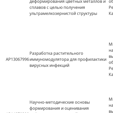
деформирования цветных металлов и
о
сплавов с целью получения
Р
ультрамелкозернистой структуры
К
М
н
Разработка растительного
в
AP13067996
иммуномодулятора для профилактики
о
вирусных инфекций
Р
К
М
Научно-методические основы
н
формирования и оценивания
в