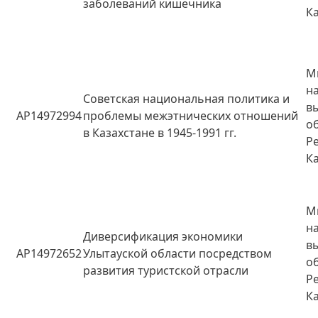
заболеваний кишечника
К
М
н
Советская национальная политика и
в
AP14972994
проблемы межэтнических отношений
о
в Казахстане в 1945-1991 гг.
Р
К
М
н
Диверсификация экономики
в
AP14972652
Улытауской области посредством
о
развития туристской отрасли
Р
К