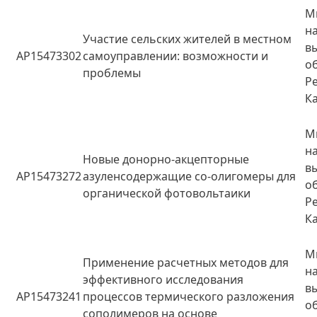
М
н
Участие сельских жителей в местном
в
AP15473302
самоуправлении: возможности и
о
проблемы
Р
К
М
н
Новые донорно-акцепторные
в
AP15473272
азуленсодержащие со-олигомеры для
о
органической фотовольтаики
Р
К
М
Применение расчетных методов для
н
эффективного исследования
в
AP15473241
процессов термического разложения
о
сополимеров на основе