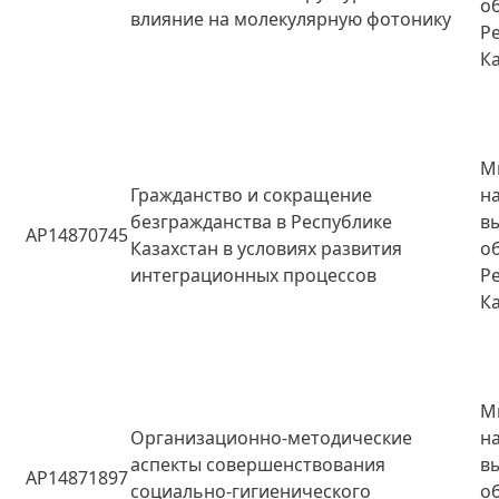
о
влияние на молекулярную фотонику
Р
К
М
Гражданство и сокращение
н
безгражданства в Республике
в
AP14870745
Казахстан в условиях развития
о
интеграционных процессов
Р
К
М
Организационно-методические
н
аспекты совершенствования
в
AP14871897
социально-гигиенического
о