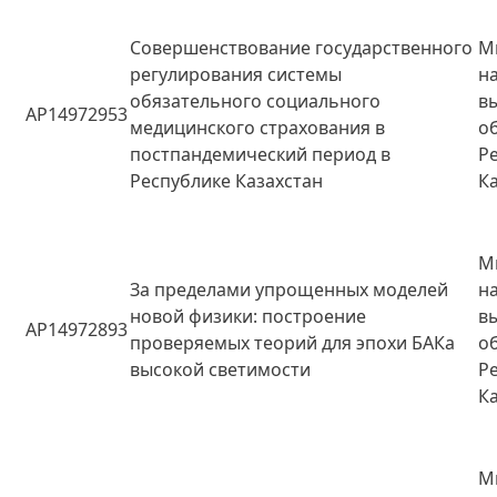
Совершенствование государственного
М
регулирования системы
н
обязательного социального
в
AP14972953
медицинского страхования в
о
постпандемический период в
Р
Республике Казахстан
К
М
За пределами упрощенных моделей
н
новой физики: построение
в
AP14972893
проверяемых теорий для эпохи БАКа
о
высокой светимости
Р
К
М