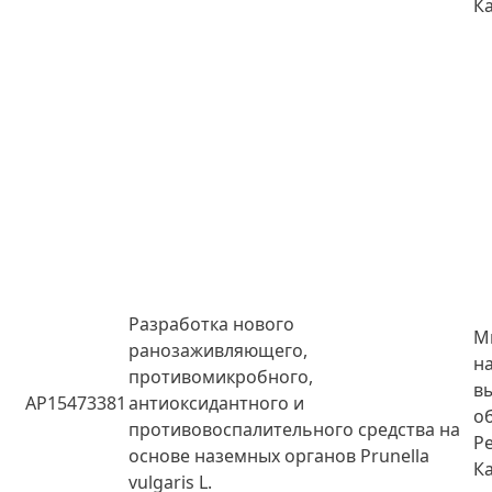
К
Разработка нового
М
ранозаживляющего,
н
противомикробного,
в
AP15473381
антиоксидантного и
о
противовоспалительного средства на
Р
основе наземных органов Prunella
К
vulgaris L.