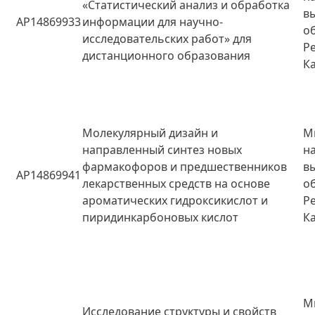
«Статистический анализ и обработка
в
AP14869933
информации для научно-
о
исследовательских работ» для
Р
дистанционного образования
К
Молекулярный дизайн и
М
направленный синтез новых
н
фармакофоров и предшественников
в
AP14869941
лекарственных средств на основе
о
ароматических гидроксикислот и
Р
пиридинкарбоновых кислот
К
М
Исследование структуры и свойств