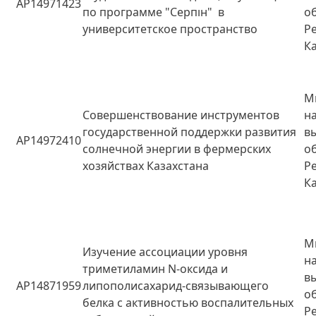
AP14971423
по программе "Серпін" в
о
университетское пространство
Р
К
М
Совершенствование инструментов
н
государственной поддержки развития
в
AP14972410
солнечной энергии в фермерских
о
хозяйствах Казахстана
Р
К
М
Изучение ассоциации уровня
н
триметиламин N-оксида и
в
AP14871959
липополисахарид-связывающего
о
белка с активностью воспалительных
Р