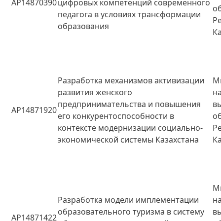
AP14870390
цифровых компетенций современного
о
педагога в условиях трансформации
Р
образования
К
Разработка механизмов активизации
М
развития женского
н
предпринимательства и повышения
в
AP14871920
его конкурентоспособности в
о
контексте модернизации социально-
Р
экономической системы Казахстана
К
М
Разработка модели имплементации
н
образовательного туризма в систему
в
AP14871422