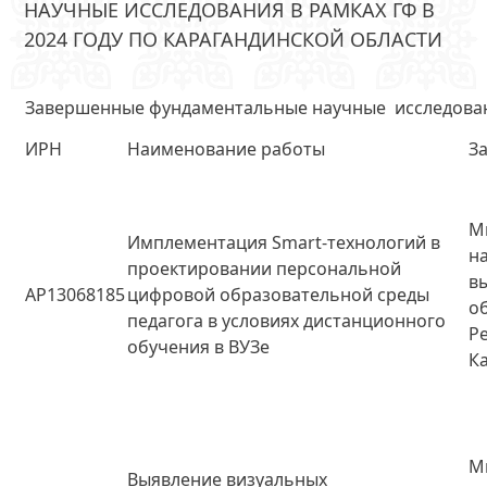
НАУЧНЫЕ ИССЛЕДОВАНИЯ В РАМКАХ ГФ В
2024 ГОДУ ПО КАРАГАНДИНСКОЙ ОБЛАСТИ
Завершенные фундаментальные научные исследования
ИРН
Наименование работы
З
М
Имплементация Smart-технологий в
н
проектировании персональной
в
AP13068185
цифровой образовательной среды
о
педагога в условиях дистанционного
Р
обучения в ВУЗе
К
М
Выявление визуальных