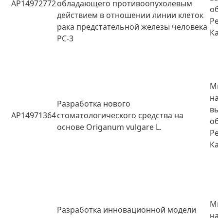
AP14972772
обладающего противоопухолевым
о
действием в отношении линии клеток
Р
рака предстательной железы человека
К
РС-3
М
н
Разработка нового
в
AP14971364
стоматологического средства на
о
основе Origanum vulgare L.
Р
К
М
Разработка инновационной модели
н