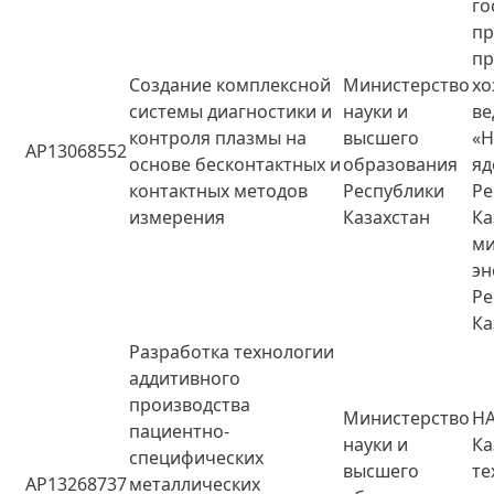
го
пр
пр
Создание комплексной
Министерство
хо
системы диагностики и
науки и
ве
контроля плазмы на
высшего
«
AP13068552
основе бесконтактных и
образования
яд
контактных методов
Республики
Ре
измерения
Казахстан
Ка
ми
эн
Ре
Ка
Разработка технологии
аддитивного
производства
Министерство
НА
пациентно-
науки и
Ка
специфических
высшего
те
AP13268737
металлических