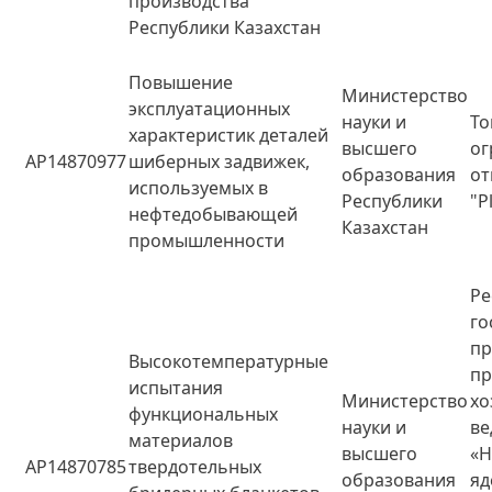
производства
Республики Казахстан
Повышение
Министерство
эксплуатационных
науки и
То
характеристик деталей
высшего
ог
AP14870977
шиберных задвижек,
образования
от
используемых в
Республики
"P
нефтедобывающей
Казахстан
промышленности
Ре
го
пр
Высокотемпературные
пр
испытания
Министерство
хо
функциональных
науки и
ве
материалов
высшего
«
AP14870785
твердотельных
образования
яд