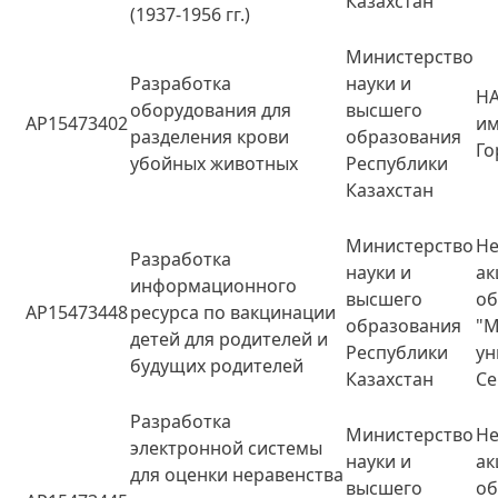
Казахстан
(1937-1956 гг.)
Министерство
Разработка
науки и
НА
оборудования для
высшего
AP15473402
и
разделения крови
образования
Го
убойных животных
Республики
Казахстан
Министерство
Не
Разработка
науки и
а
информационного
высшего
о
AP15473448
ресурса по вакцинации
образования
"М
детей для родителей и
Республики
ун
будущих родителей
Казахстан
Се
Разработка
Министерство
Не
электронной системы
науки и
а
для оценки неравенства
высшего
о