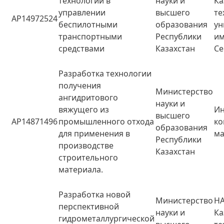
технологий в
науки и
Ка
управлении
высшего
те
AP14972524
беспилотными
образования
ун
транспортными
Республики
им
средствами
Казахстан
Се
Разработка технологии
получения
Министерство
ангидритового
науки и
вяжущего из
Ин
высшего
AP14871496
промышленного отхода
к
образования
для применения в
ма
Республики
производстве
Казахстан
строительного
материала.
Разработка новой
Министерство
НА
перспективной
науки и
Ка
гидрометаллургической