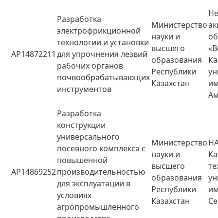
Не
Разработка
Министерство
ак
электрофрикционной
науки и
о
технологии и установки
высшего
«В
AP14872211
для упрочнения лезвий
образования
Ка
рабочих органов
Республики
ун
почвообрабатывающих
Казахстан
им
инструментов
А
Разработка
конструкции
универсального
Министерство
НА
посевного комплекса с
науки и
Ка
повышенной
высшего
те
AP14869252
производительностью
образования
ун
для эксплуатации в
Республики
им
условиях
Казахстан
Се
агропромышленного