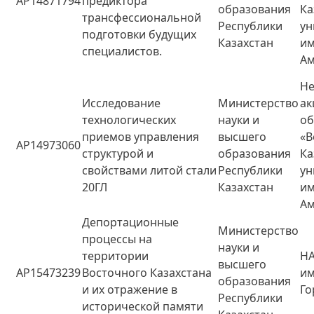
AP14871794
предиктора
образования
Ка
трансфессиональной
Республики
ун
подготовки будущих
Казахстан
им
специалистов.
А
Не
Исследование
Министерство
ак
технологических
науки и
о
приемов управления
высшего
«В
AP14973060
структурой и
образования
Ка
свойствами литой стали
Республики
ун
20ГЛ
Казахстан
им
А
Депортационные
Министерство
процессы на
науки и
территории
НА
высшего
AP15473239
Восточного Казахстана
и
образования
и их отражение в
Го
Республики
исторической памяти