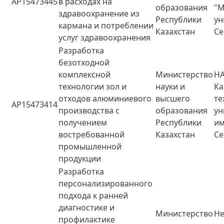
AP15473445
в расходах на
образования
"М
здравоохранение из
Республики
ун
кармана и потреблении
Казахстан
Се
услуг здравоохранения
Разработка
безотходной
комплексной
Министерство
НА
технологии зол и
науки и
Ка
отходов алюминиевого
высшего
те
AP15473414
производства с
образования
ун
получением
Республики
им
востребованной
Казахстан
Се
промышленной
продукции
Разработка
персонализированного
подхода к ранней
диагностике и
Министерство
Не
профилактике