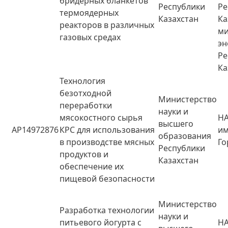
бридерных бланкетов
Республики
Ре
термоядерных
Казахстан
Ка
реакторов в различных
ми
газовых средах
эн
Ре
Ка
Технология
безотходной
Министерство
переработки
науки и
мясокостного сырья
НА
высшего
AP14972876
КРС для использования
и
образования
в производстве мясных
Го
Республики
продуктов и
Казахстан
обеспечение их
пищевой безопасности
Министерство
Разработка технологии
науки и
питьевого йогурта с
НА