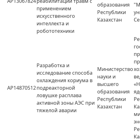
AP13067824
реабилитации травм с
образования
"М
применением
Республики
ун
искусственного
Казахстан
Се
интеллекта и
робототехники
Ре
го
пр
пр
Разработка и
Министерство
хо
исследование способа
науки и
ве
охлаждения кориума в
высшего
«
AP14870512
подреакторной
образования
яд
ловушке расплава
Республики
Ре
активной зоны АЭС при
Казахстан
Ка
тяжелой аварии
ми
эн
Ре
Ка