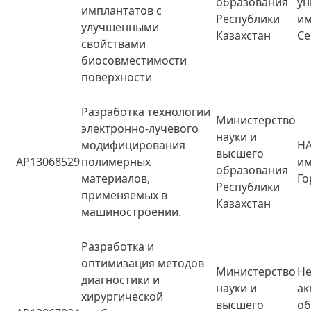
образования
ун
имплантатов с
Республики
им
улучшенными
Казахстан
Се
свойствами
биосовместимости
поверхности
Разработка технологии
Министерство
электронно-лучевого
науки и
модифицирования
НА
высшего
AP13068529
полимерных
и
образования
материалов,
Го
Республики
применяемых в
Казахстан
машиностроении.
Разработка и
оптимизация методов
Министерство
Не
диагностики и
науки и
а
хирургической
высшего
о