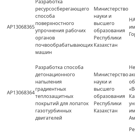
Разработка
ресурсосберегающего
Министерство
способа
науки и
НА
поверхностного
высшего
AP13068365
и
упрочнения рабочих
образования
Го
органов
Республики
почвообрабатывающих
Казахстан
машин
Разработка способа
Не
детонационного
Министерство
ак
напыления
науки и
о
градиентных
высшего
«В
AP13068364
теплозащитных
образования
Ка
покрытий для лопаток
Республики
ун
газотурбинных
Казахстан
им
двигателей
А
Ре