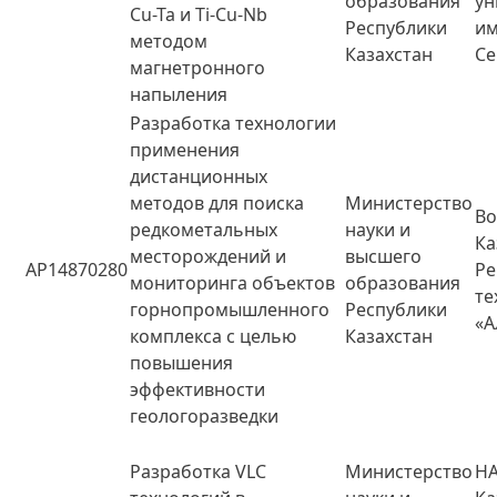
образования
ун
Cu-Ta и Ti-Cu-Nb
Республики
им
методом
Казахстан
Се
магнетронного
напыления
Разработка технологии
применения
дистанционных
методов для поиска
Министерство
Во
редкометальных
науки и
Ка
месторождений и
высшего
AP14870280
Ре
мониторинга объектов
образования
те
горнопромышленного
Республики
«А
комплекса с целью
Казахстан
повышения
эффективности
геологоразведки
Разработка VLC
Министерство
НА