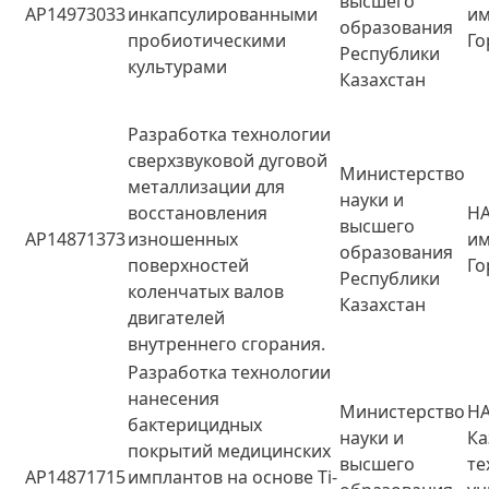
высшего
AP14973033
инкапсулированными
и
образования
пробиотическими
Го
Республики
культурами
Казахстан
Разработка технологии
сверхзвуковой дуговой
Министерство
металлизации для
науки и
восстановления
НА
высшего
AP14871373
изношенных
и
образования
поверхностей
Го
Республики
коленчатых валов
Казахстан
двигателей
внутреннего сгорания.
Разработка технологии
нанесения
Министерство
НА
бактерицидных
науки и
Ка
покрытий медицинских
высшего
те
AP14871715
имплантов на основе Ti-