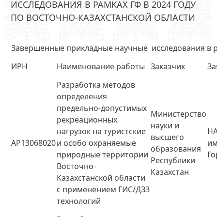
ИССЛЕДОВАНИЯ В РАМКАХ ГФ В 2024 ГОДУ
ПО ВОСТОЧНО-КАЗАХСТАНСКОЙ ОБЛАСТИ
Завершенные прикладные научные исследования в ра
ИРН
Наименование работы
Заказчик
За
Разработка методов
определения
предельно-допустимых
Министерство
рекреационных
науки и
нагрузок на туристские
НА
высшего
AP13068020
и особо охраняемые
и
образования
природные территории
Го
Республики
Восточно-
Казахстан
Казахстанской области
с применением ГИС/ДЗЗ
технологий