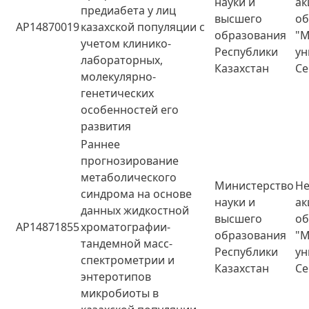
науки и
а
предиабета у лиц
высшего
о
AP14870019
казахской популяции с
образования
"М
учетом клинико-
Республики
ун
лабораторных,
Казахстан
Се
молекулярно-
генетических
особенностей его
развития
Раннее
прогнозирование
метаболического
Министерство
Не
синдрома на основе
науки и
а
данных жидкостной
высшего
о
AP14871855
хроматографии-
образования
"М
тандемной масс-
Республики
ун
спектрометрии и
Казахстан
Се
энтеротипов
микробиоты в