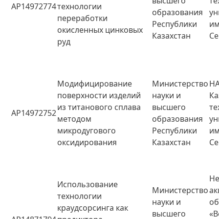
высшего
те
AP14972774
технологии
образования
ун
переработки
Республики
им
окисленных цинковых
Казахстан
Се
руд
Модифицирование
Министерство
НА
поверхности изделий
науки и
Ка
из титанового сплава
высшего
те
AP14972752
методом
образования
ун
микродугового
Республики
им
оксидирования
Казахстан
Се
Не
Использование
Министерство
ак
технологии
науки и
о
краудсорсинга как
высшего
«В